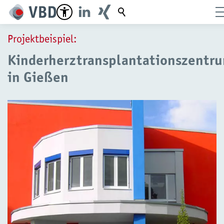
Suchbegriff
Projektbeispiel:
Kinderherztransplantationszentr
in Gießen