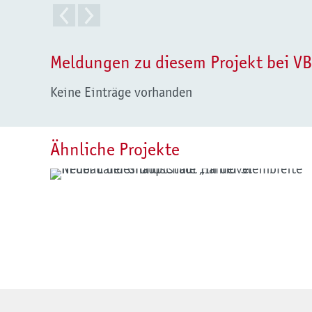
Farbakzente thematisch im gesamten
Oberschule Zeven unterteilt.
Meldungen zu diesem Projekt bei VB
Keine Einträge vorhanden
Ähnliche Projekte
Projektbeispiel: Neubau der Grundschule
„In der Steinbreite“ in der
Landeshauptstadt Hannover
mehr erfahren»