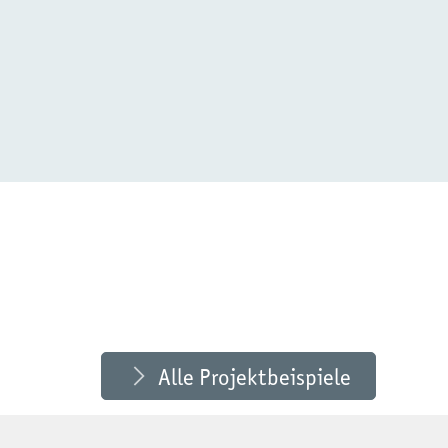
esign auf allen Etagen im neuen
er in offenen Lernbereichen der
 Niedersachsen
Alle Projektbeispiele