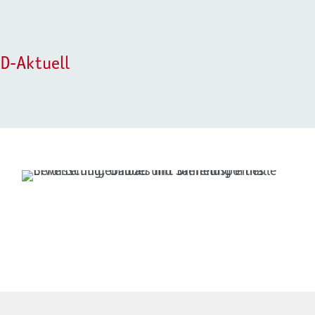
 Schulgebäude der
Ansprechendes Farbd
Schulgebäude wie hi
Oberschule Zeven in
D-Aktuell
Projektbeispiel: Erweiterung, Umbau und
Sanierung eines Berufsschulgebäudes mit
Dreifeldsporthalle
mehr erfahren»