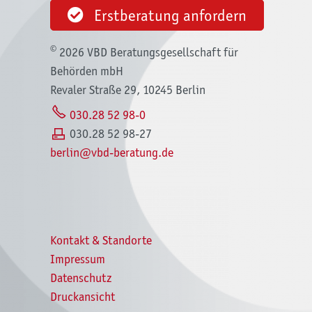
Erstberatung anfordern
©
2026 VBD Beratungsgesellschaft für
Behörden mbH
Revaler Straße 29, 10245 Berlin
030.28 52 98-0
030.28 52 98-27
b
rl
n
vbd-b
r
t
ng
d
Kontakt & Standorte
Impressum
Datenschutz
Druckansicht