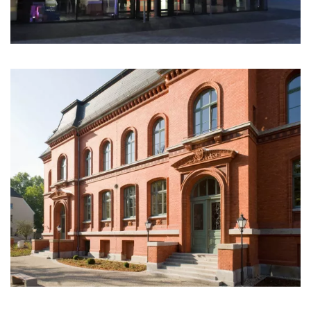
Projektbeispiel: Neubau des Bürgerhauses in
Neuenhagen
mehr erfahren»
Projektbeispiel: Sanierung des historischen
Landratsamts in Wittenberg