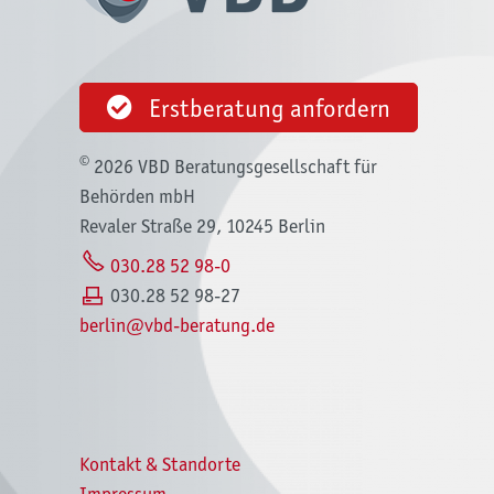
Erstberatung anfordern
©
2026 VBD Beratungsgesellschaft für
Behörden mbH
Revaler Straße 29, 10245 Berlin
030.28 52 98-0
030.28 52 98-27
b
rl
n
vbd-b
r
t
ng
d
Kontakt & Standorte