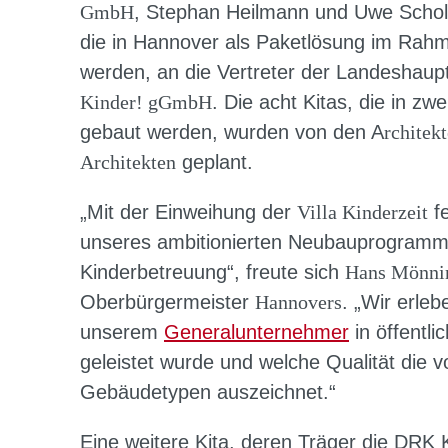
GmbH
, Stephan Heilmann und Uwe Scholz,
die in Hannover als Paketlösung im Rah
werden, an die Vertreter der Landeshaupt
Kinder! gGmbH
. Die acht Kitas, die in 
gebaut werden, wurden von den A
rchitek
Architekten
geplant.
„Mit der Einweihung der
Villa Kinderzeit
fe
unseres ambitionierten Neubauprogram
Kinderbetreuung“, freute sich
Hans Mönni
Oberbürgermeister
Hannovers
. „Wir erle
unserem
Generalunternehmer
in öffentli
geleistet wurde und welche Qualität die v
Gebäudetypen auszeichnet.“
Eine weitere Kita, deren Träger die DRK K