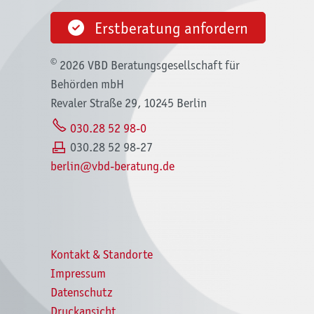
Erstberatung anfordern
©
2026 VBD Beratungsgesellschaft für
Behörden mbH
Revaler Straße 29, 10245 Berlin
030.28 52 98-0
030.28 52 98-27
b
rl
n
vbd-b
r
t
ng
d
Kontakt & Standorte
Impressum
Datenschutz
Druckansicht